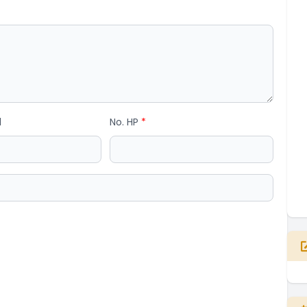
l
No. HP
*