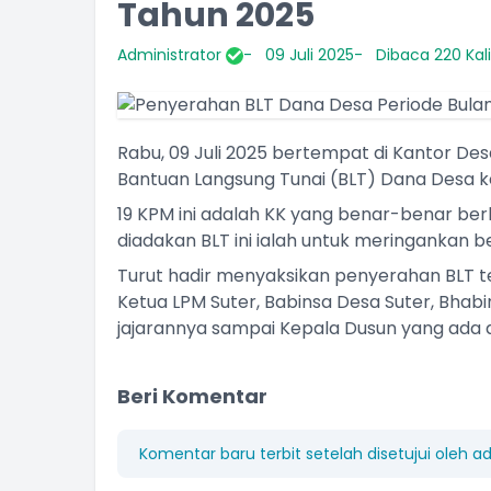
Tahun 2025
Administrator
09 Juli 2025
Dibaca 220 Kali
Rabu, 09 Juli 2025 bertempat di Kantor D
Bantuan Langsung Tunai (BLT) Dana Desa k
19 KPM ini adalah KK yang benar-benar berh
diadakan BLT ini ialah untuk meringankan b
Turut hadir menyaksikan penyerahan BLT te
Ketua LPM Suter, Babinsa Desa Suter, Bha
jajarannya sampai Kepala Dusun yang ada d
I WAYAN NYEPEG
Beri Komentar
Perbekel
Komentar baru terbit setelah disetujui oleh a
Belum Rekam Kehadiran