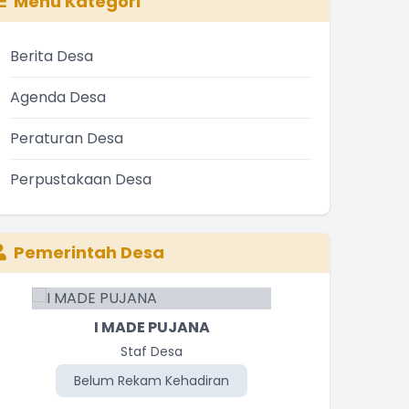
Menu Kategori
Berita Desa
Agenda Desa
Peraturan Desa
Perpustakaan Desa
Pemerintah Desa
I KADEK NARIANA
I MADE PUJANA
Staf Desa
Staf Desa
Belum Rekam Kehadiran
Belum Rekam Kehadiran
Be