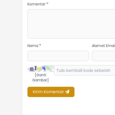
Komentar
*
Nama
*
Alamat Emai
AH RASTITI
ota BPD
am Kehadiran
[Ganti
Gambar]
Kirim Komentar