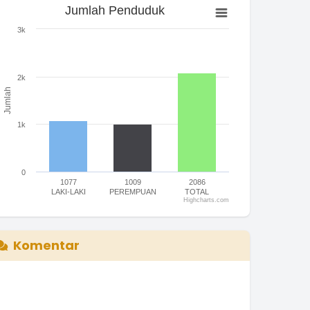
Jumlah Penduduk
Jumlah Penduduk
ar chart with 3 bars.
3k
he chart has 1 X axis displaying categories.
he chart has 1 Y axis displaying Jumlah. Range: 0 to 3000.
2k
Jumlah
1k
0
1077
1009
2086
LAKI-LAKI
PEREMPUAN
TOTAL
Highcharts.com
nd of interactive chart.
Komentar