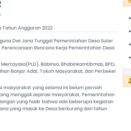
2
i
baguna Dwi Jana Tunggal Pemerintahan Desa Suter
 Perencanaan Rencana Kerja Pemerintahan Desa
h Mertayasa(PLD), Babinsa, Bhabinkamtibmas, BPD,
lihan Banjar Adat, Tokoh Masyarakat, dan Perbekel
asi masyarakat yang selama ini belum pernah
ing menggali aspirasi masyarakat, Pemerintahan
angan yang hadir bahwa ada beberapa kegiatan
I WAYAN NYEPEG
 Dana yang masuk ke Desa berkurang dari tahun
Perbekel
Belum Rekam Kehadiran