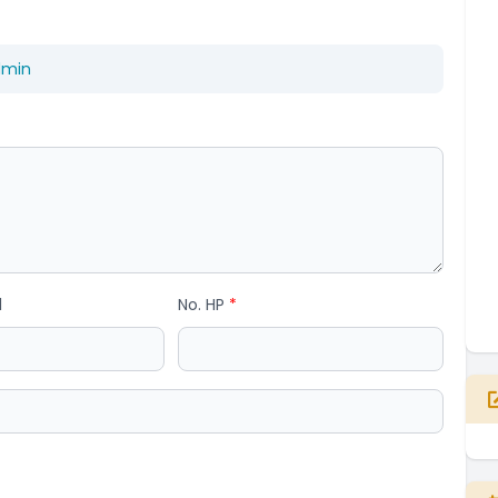
dmin
l
No. HP
*