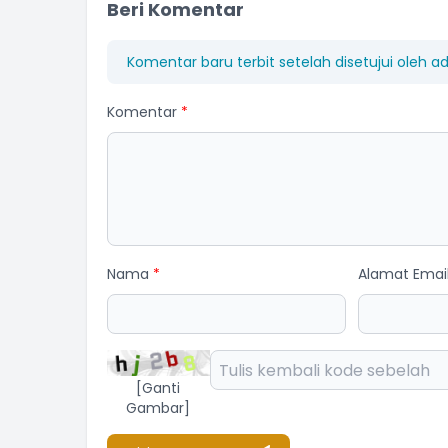
Beri Komentar
Komentar baru terbit setelah disetujui oleh a
Komentar
*
AN SUDARMI
NI NENGAH RASTITI
ota BPD
Anggota BPD
am Kehadiran
Belum Rekam Kehadiran
Nama
*
Alamat Emai
[Ganti
Gambar]