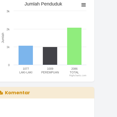
Jumlah Penduduk
Jumlah Penduduk
ar chart with 3 bars.
3k
he chart has 1 X axis displaying categories.
he chart has 1 Y axis displaying Jumlah. Range: 0 to 3000.
2k
Jumlah
1k
0
1077
1009
2086
LAKI-LAKI
PEREMPUAN
TOTAL
Highcharts.com
nd of interactive chart.
Komentar